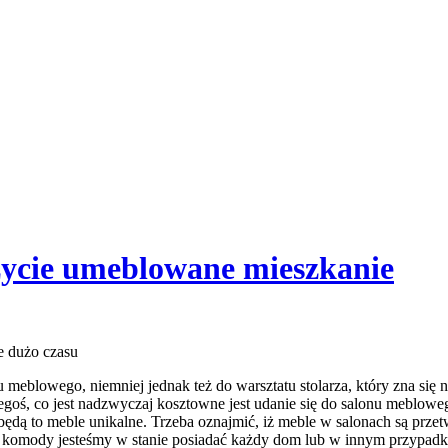
eżycie umeblowane mieszkanie
e dużo czasu
u meblowego, niemniej jednak też do warsztatu stolarza, który zna si
zegoś, co jest nadzwyczaj kosztowne jest udanie się do salonu meblowe
będą to meble unikalne. Trzeba oznajmić, iż meble w salonach są prz
też komody jesteśmy w stanie posiadać każdy dom lub w innym przypad