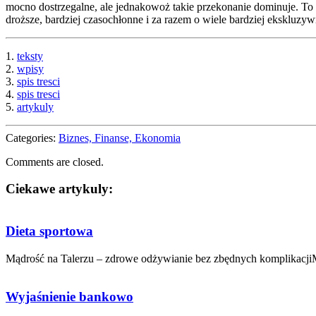
mocno dostrzegalne, ale jednakowoż takie przekonanie dominuje. To
droższe, bardziej czasochłonne i za razem o wiele bardziej ekskluzyw
1.
teksty
2.
wpisy
3.
spis tresci
4.
spis tresci
5.
artykuly
Categories:
Biznes, Finanse, Ekonomia
Comments are closed.
Ciekawe artykuly:
Dieta sportowa
Mądrość na Talerzu – zdrowe odżywianie bez zbędnych komplikacjiM
Wyjaśnienie bankowo