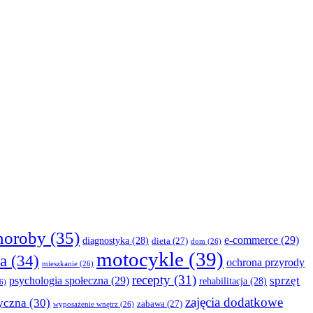
horoby
(35)
e-commerce
(29)
diagnostyka
(28)
dieta
(27)
dom
(26)
motocykle
(39)
a
(34)
ochrona przyrody
mieszkanie
(26)
recepty
(31)
sprzęt
psychologia społeczna
(29)
rehabilitacja
(28)
6)
zajęcia dodatkowe
yczna
(30)
zabawa
(27)
wyposażenie wnętrz
(26)