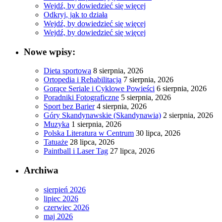
Wejdź, by dowiedzieć się więcej
Odkryj, jak to działa
Wejdź, by dowiedzieć się więcej
Wejdź, by dowiedzieć się więcej
Nowe wpisy:
Dieta sportowa
8 sierpnia, 2026
Ortopedia i Rehabilitacja
7 sierpnia, 2026
Gorące Seriale i Cyklowe Powieści
6 sierpnia, 2026
Poradniki Fotograficzne
5 sierpnia, 2026
Sport bez Barier
4 sierpnia, 2026
Góry Skandynawskie (Skandynawia)
2 sierpnia, 2026
Muzyka
1 sierpnia, 2026
Polska Literatura w Centrum
30 lipca, 2026
Tatuaże
28 lipca, 2026
Paintball i Laser Tag
27 lipca, 2026
Archiwa
sierpień 2026
lipiec 2026
czerwiec 2026
maj 2026