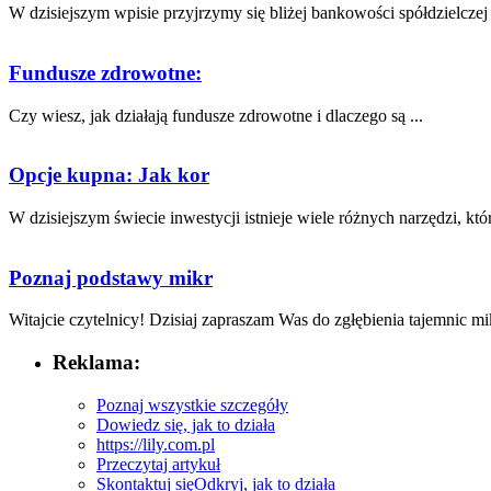
W dzisiejszym wpisie przyjrzymy⁢ się ​bliżej⁢ bankowości spółdzielczej -
Fundusze zdrowotne:
Czy wiesz, jak​ działają ‍fundusze zdrowotne i dlaczego są‍ ...
Opcje kupna: Jak kor
W dzisiejszym świecie inwestycji istnieje wiele różnych ‌narzędzi, któr
Poznaj podstawy mikr
Witajcie czytelnicy!‌ Dzisiaj zapraszam ⁢Was ‍do⁤ zgłębienia tajemnic m
Reklama:
Poznaj wszystkie szczegóły
Dowiedz się, jak to działa
https://lily.com.pl
Przeczytaj artykuł
Skontaktuj się
Odkryj, jak to działa