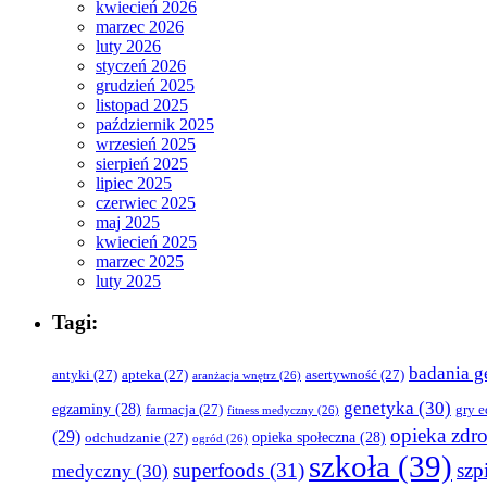
kwiecień 2026
marzec 2026
luty 2026
styczeń 2026
grudzień 2025
listopad 2025
październik 2025
wrzesień 2025
sierpień 2025
lipiec 2025
czerwiec 2025
maj 2025
kwiecień 2025
marzec 2025
luty 2025
Tagi:
badania g
antyki
(27)
apteka
(27)
asertywność
(27)
aranżacja wnętrz
(26)
genetyka
(30)
egzaminy
(28)
farmacja
(27)
gry 
fitness medyczny
(26)
opieka zdr
(29)
opieka społeczna
(28)
odchudzanie
(27)
ogród
(26)
szkoła
(39)
superfoods
(31)
szpi
medyczny
(30)