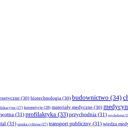
c
budownictwo
(34)
enetyczne
(30)
biotechnologia
(30)
medycyn
materiały medyczne
(30)
korepetycje
(28)
edukacyjne
(27)
profilaktyka
(33)
owotna
(31)
przychodnia
(31)
psychologia
(2
tal
(31)
transport publiczny
(31)
wiedza med
sztuka cyfrowa
(27)