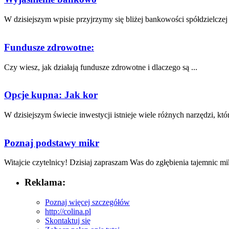
W dzisiejszym wpisie przyjrzymy⁢ się ​bliżej⁢ bankowości spółdzielczej -
Fundusze zdrowotne:
Czy wiesz, jak​ działają ‍fundusze zdrowotne i dlaczego są‍ ...
Opcje kupna: Jak kor
W dzisiejszym świecie inwestycji istnieje wiele różnych ‌narzędzi, któr
Poznaj podstawy mikr
Witajcie czytelnicy!‌ Dzisiaj zapraszam ⁢Was ‍do⁤ zgłębienia tajemnic m
Reklama:
Poznaj więcej szczegółów
http://colina.pl
Skontaktuj się