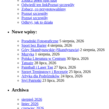
Zobacz pełen opis tutaj
Odwiedź ten link
Poznaj szczegóły
Zobacz, co przygotowaliśmy
Poznaj szczegóły
Poznaj szczegóły
Odkryj, jak to działa
Nowe wpisy:
Poradniki Fotograficzne
5 sierpnia, 2026
Sport bez Barier
4 sierpnia, 2026
Góry Skandynawskie (Skandynawia)
2 sierpnia, 2026
Muzyka
1 sierpnia, 2026
Polska Literatura w Centrum
30 lipca, 2026
Tatuaże
28 lipca, 2026
Paintball i Laser Tag
27 lipca, 2026
Sprzęt Treningowy i Recenzje
25 lipca, 2026
Afryka dla Podróżników
24 lipca, 2026
Styl Patriotki
23 lipca, 2026
Archiwa
sierpień 2026
lipiec 2026
czerwiec 2026