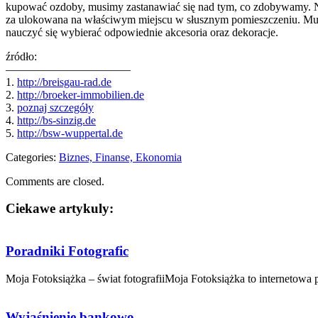
kupować ozdoby, musimy zastanawiać się nad tym, co zdobywamy. N
za ulokowana na właściwym miejscu w słusznym pomieszczeniu. Mus
nauczyć się wybierać odpowiednie akcesoria oraz dekoracje.
źródło:
———————————
1.
http://breisgau-rad.de
2.
http://broeker-immobilien.de
3.
poznaj szczegóły
4.
http://bs-sinzig.de
5.
http://bsw-wuppertal.de
Categories:
Biznes, Finanse, Ekonomia
Comments are closed.
Ciekawe artykuly:
Poradniki Fotografic
Moja Fotoksiążka – świat fotografiiMoja Fotoksiążka to internetowa pr
Wyjaśnienie bankowo