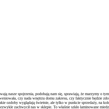
ają nasze spojrzenia, podobają nam się, sprawiają, że marzymy o tym
eniowała, czy nada wnętrzu domu zakresu, czy faktycznie będzie zdob
takie ozdoby wyglądają świetnie, ale tylko w punkcie sprzedaży, na ko
ak niezwykle zachwycił nas w sklepie. To właśnie szkło laminowane mi