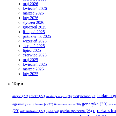
maj 2026
kwiecień 2026
marzec 2026
luty 2026
styczeń 2026
grudzień 2025
listopad 2025
październik 2025
wrzesień 2025
sierpień 2025
lipiec 2025
czerwiec 2025
maj 2025
kwiecień 2025
marzec 2025
luty 2025
Tagi:
badania g
antyki
(27)
apteka
(27)
asertywność
(27)
aranżacja wnętrz
(26)
genetyka
(30)
egzaminy
(28)
farmacja
(27)
gry 
fitness medyczny
(26)
opieka zdr
(29)
opieka społeczna
(28)
odchudzanie
(27)
ogród
(26)