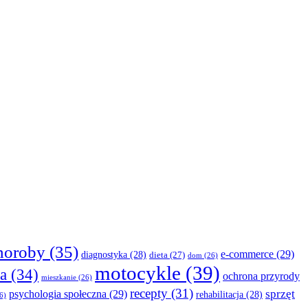
horoby
(35)
e-commerce
(29)
diagnostyka
(28)
dieta
(27)
dom
(26)
motocykle
(39)
a
(34)
ochrona przyrody
mieszkanie
(26)
recepty
(31)
sprzęt
psychologia społeczna
(29)
rehabilitacja
(28)
6)