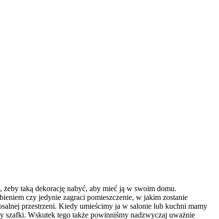
, żeby taką dekorację nabyć, aby mieć ją w swoim domu.
ieniem czy jedynie zagraci pomieszczenie, w jakim zostanie
losalnej przestrzeni. Kiedy umieścimy ja w salonie lub kuchni mamy
edzy szafki. Wskutek tego także powinniśmy nadzwyczaj uważnie