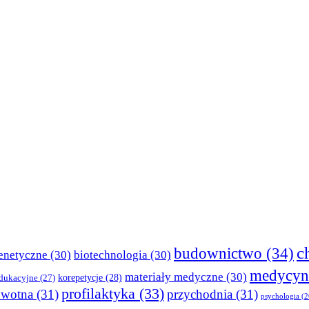
c
budownictwo
(34)
enetyczne
(30)
biotechnologia
(30)
medycyn
materiały medyczne
(30)
korepetycje
(28)
edukacyjne
(27)
profilaktyka
(33)
owotna
(31)
przychodnia
(31)
psychologia
(2